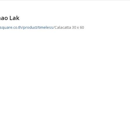
hao Lak
nsquare.co.th/product/timeless/
Calacatta 30 x 60