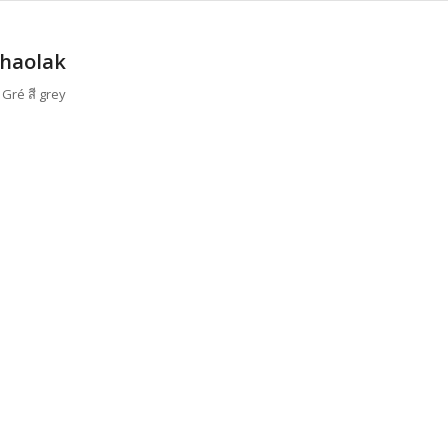
Khaolak
Gré สี grey